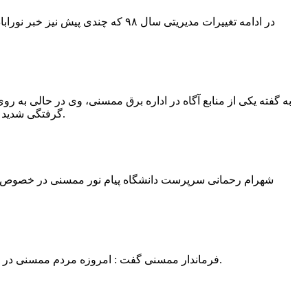
در ادامه تغییرات مدیریتی سال ۹۸ 
به گفته یکی از منابع آگاه در اداره برق ممسنی، وی در حالی به روی
گرفتگی شدید شد و جهت درمان به شیراز انتقال یافت.به گفته این منبع آگاه ؛ متاسفانه هر دو دست این نیروی کار به دلیل سوختگی شدید قطع شده است.
فرماندار ممسنی گفت : امروزه مردم ممسنی در ادارات شهرستان نیاز به کارشناس و خدمتگزار دارند و به اندازه کافی کلانتر در شهرستان وجود دارد پس کارشناسان از کلانتری پرهیز نمایند.