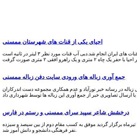
احیای یکی از قنات های شهرستان ممسنی
احیای این قنات به گفته علیرضا ظهیر امامی رئیس کانون کارآفرینی فارس با بهره گیری از دانش و تجربه دکتر مرتضی تفتی پیشکسوت قنات های ایران انجام شد.دبی آب قنات مورد نظر ۳ لیتر در ثانیه است
جمع آوری زباله های ورودی سایت دفن زباله ممسنی
زباله در رسانه خبر نورآباد و عدم همکاری مجموعه دست اندرکاران
درخشش شاعر سپید سرای ممسنی و رستم در فارس
 تیرماه برگزار گردید موفق به کسب مقام دوم از بین سیصد و سیزده
نفر فرهنگی،دانشجو و دانش آموز شد.