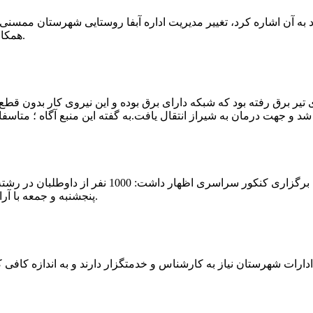
که چندی پیش نیز خبر نوراباد به آن اشاره کرد، تغییر مدیریت اداره آبفا روستایی شه
همکارانش خداحافظی کرد.مراسم تودیع و معارفه وی امروز برگزار گردید.
 تیر برق رفته بود که شبکه دارای برق بوده و این نیروی کار بدون قطع
شهرام رحمانی سرپرست دانشگاه پیام نور ممسنی در
پنجشنبه و جمعه با آرامش کامل وفضای مناسب در این مرکز دانشگاهی به رقابت پرداختند.