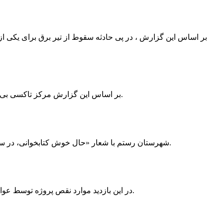
بر اساس این گزارش ، در پی حادثه سقوط از تیر برق برای یکی از
بر اساس این گزارش مرکز تاکسی بی سیم ممسنی به دلیل نداشتن پروانه ی کسب به استناد ماده ی ۲۷ و ۲۸ قانون نظام صنفی با دستور مقام قضایی تا اطلاع ثانوی پلمپ گردید.
شهرستان رستم با شعار «حال خوش کتابخوانی، در سرزمین زرد طلایی رستم» و هماهنگی و همکاری همه دستگاه های فرهنگی و مردم آمادگی خود را برای نامزدی پایخت کتاب ایران اعلام کرد.
در این بازدید موارد نقص پروژه توسط عوامل فنی مشخص و جهت رفع نقص برای رسیدن به مرحله تجهیز کتابخانه به مهران ضرغامی واگذار گردید که در اسرع وقت کار تحویل گردد.