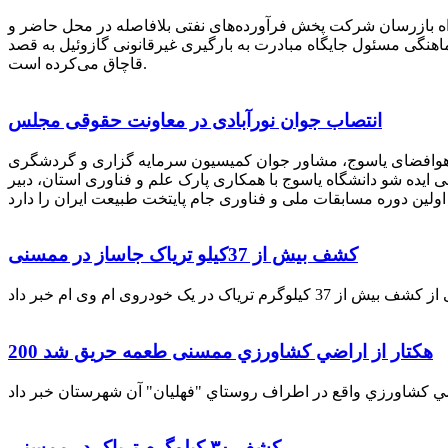
راه بازرسان شرکت پخش فرآورده‌های نفتی بلافاصله در محل حاضر و
انکر با هماهنگی مسئول جایگاه مبادرت به بارگیری غیرقانونی گازوئیل به قصد
قاچاق می‌کرده است.
انتصاب جوان نورآبادی در معاونت حقوقی مجلس
 هوافضای یاسوج، مشاور جوان کمیسیون سرمایه گزاری و گردشگری
 ایده شو دانشگاه یاسوج با همکاری پارک علم و فناوری استان، دبیر
کشف بیش از 37کیلو تریاک جاساز در ممسنی
200 هكتار از اراضي كشاورزي ممسنی طعمه حریق شد
کشف ۳۰ کیلوگرم تریاک در ممسنی