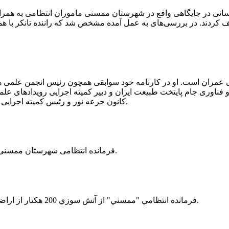
 رسانی در جایگاهی واقع در شهرستان ممسنی ماموران انتظامی به هم
وئیل حمل می‌کرد، توقیف کردند. در بررسی‌های به عمل آمده مشخص شد که راننده ت
ی عمران است. او در کارنامه خود سوابقی همچون رئیس انجمن علمی
ناوری جام پایتخت طبیعت ایران و دبیر کمیته اجرایی رویدادهای علمی
کانون جرعه نور و رئیس کمیته اجرایی اولین دوره مسابقات ملی و فناوری جام پایتخت طبیعت ایران را دارد.
فرمانده انتظامی شهرستان ممسنی از کشف بیش از 37 کیلوگرم تریاک در یک خودروی ام وی ام خبر داد.
فرمانده انتظامي "ممسني" از آتش سوزي 200 هكتار از اراضي كشاورزي واقع در اطراف روستاي "فهلیان" آن شهرستان خبر داد.