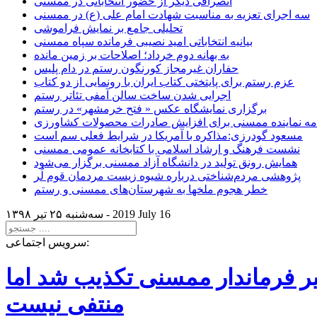
انصرافی دیگر از حضور انتخاباتی در ممسنی
سه اجرای تعزیه به مناسبت شهادت امام علی (ع) در ممسنی
تحلیلی جامع بر نمایش فراموشی
بیانیه انتخاباتی امید نصیبی فرمانده سپاه ممسنی
به بهانه دوم خرداد؛ اصلاحات بر زمین مانده
حفاران غیرمجاز کورنگون رستم در دام پلیس
عزم رستم برای پایتختی کتاب ایران با رونمایی از دو کتاب
اجرایی شدن ساخت سالن آمفی تئاتر رستم
برگزاری نمایشگاه عکس « فتح خرمشهر» در رستم
امه نماینده ممسنی برای افزایش صادرات محصولات کشاورزی
مسعود گودرزی:مذاکره با آمریکا در شرایط فعلی سم است
نشست فرهنگ و ارشاد اسلامی با کتابخانه عمومی ممسنی
همایش رونق تولید در دانشگاه آزاد ممسنی برگزار می‌شود
پژوهشی مردم‌شناختی درباره شیوه زیست مردمان قوم لُر
خطر هجوم ملخها به شهرستان‌های ممسنی و رستم
2019 July 16
سه‌شنبه ۲۵ تير ۱۳۹۸ -
سرویس اجتماعی:
یر فرماندار ممسنی تکذیب شد اما
منتفی نیست