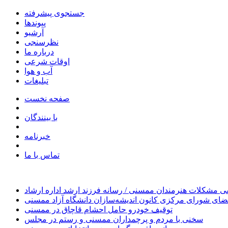
جستجوی پیشرفته
پیوندها
آرشیو
نظرسنجی
درباره ما
اوقات شرعی
آب و هوا
تبلیغات
صفحه نخست
با بینندگان
خبرنامه
تماس با ما
 مشکلات هنرمندان ممسنی / رسانه فرزند ارشد اداره ارشاد
ای شورای مرکزی کانون اندیشه‌سازان دانشگاه آزاد ممسنی
توقیف خودرو حامل احشام قاچاق در ممسنی
سخنی با مردم و پرچمداران ممسنی و رستم در مجلس