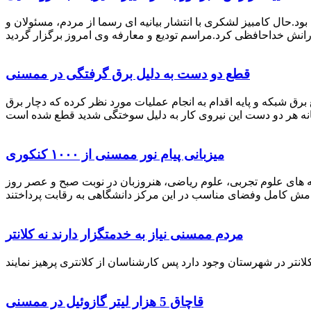
رستان ممسنی بود.حال کامبیز لشکری با انتشار بیانیه ای رسما از مردم، مسئولان و
قطع دو دست به دلیل برق گرفتگی در ممسنی
 برق شبکه و پایه اقدام به انجام عملیات مورد نظر کرده که دچار برق
میزبانی پیام نور ممسنی از ۱۰۰۰ کنکوری
 خصوص برگزاری کنکور سراسری اظهار داشت: 1000 نفر از داوطلبان در رشته های علوم تجربی، علوم ریاضی، هنروزبان در نوبت صبح و عصر روز
مردم ممسنی نیاز به خدمتگزار دارند نه کلانتر
قاچاق 5 هزار لیتر گازوئیل در ممسنی