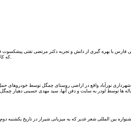
که کار احیا با حفر یک چاه ۲ متری و یک راهرو افقی ۲ متری صورت گرفت.
ه شهرداری نورآباد واقع در اراضی روستای چمگل توسط خودروهای حمل 
اره بین المللی شعر غدیر که به میزبانی شیراز در تاریخ یکشنبه دوم