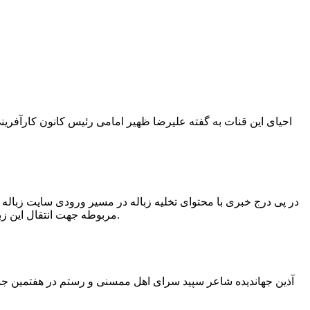
در پی درج خبری با محتوای تخلیه زباله در مسیر ورودی سایت زبال
مربوطه جهت انتقال این زباله ها توسط لودر به سایت و دفن آنها، سید مهدی حسینی دهیار چمگل با ارسال تصاویری خبر از جمع آوری این زباله ها توسط شهرداری داد.
آذین جهاندیده شاعر سپید سرای اهل ممسنی و رستم در هفتمین جشنو