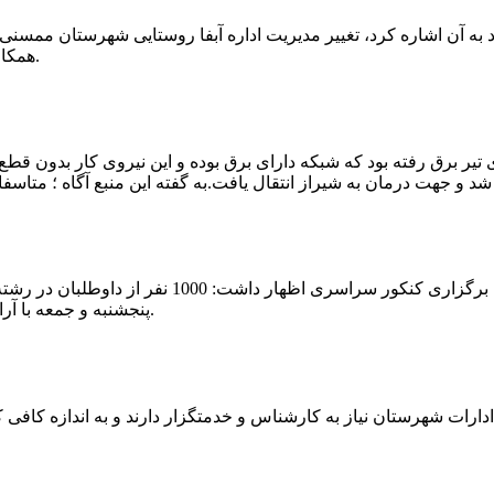
که چندی پیش نیز خبر نوراباد به آن اشاره کرد، تغییر مدیریت اداره آبفا روستایی شه
همکارانش خداحافظی کرد.مراسم تودیع و معارفه وی امروز برگزار گردید.
 تیر برق رفته بود که شبکه دارای برق بوده و این نیروی کار بدون قطع
شهرام رحمانی سرپرست دانشگاه پیام نور ممسنی در
پنجشنبه و جمعه با آرامش کامل وفضای مناسب در این مرکز دانشگاهی به رقابت پرداختند.