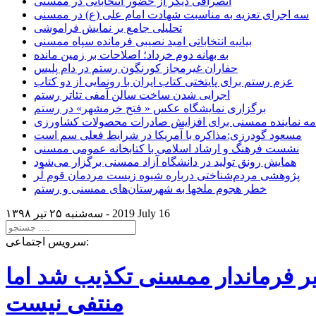
انصرافی دیگر از حضور انتخاباتی در ممسنی
سه اجرای تعزیه به مناسبت شهادت امام علی (ع) در ممسنی
تحلیلی جامع بر نمایش فراموشی
بیانیه انتخاباتی امید نصیبی فرمانده سپاه ممسنی
به بهانه دوم خرداد؛ اصلاحات بر زمین مانده
حفاران غیرمجاز کورنگون رستم در دام پلیس
عزم رستم برای پایتختی کتاب ایران با رونمایی از دو کتاب
اجرایی شدن ساخت سالن آمفی تئاتر رستم
برگزاری نمایشگاه عکس « فتح خرمشهر» در رستم
امه نماینده ممسنی برای افزایش صادرات محصولات کشاورزی
مسعود گودرزی:مذاکره با آمریکا در شرایط فعلی سم است
نشست فرهنگ و ارشاد اسلامی با کتابخانه عمومی ممسنی
همایش رونق تولید در دانشگاه آزاد ممسنی برگزار می‌شود
پژوهشی مردم‌شناختی درباره شیوه زیست مردمان قوم لُر
خطر هجوم ملخها به شهرستان‌های ممسنی و رستم
2019 July 16
سه‌شنبه ۲۵ تير ۱۳۹۸ -
سرویس اجتماعی:
یر فرماندار ممسنی تکذیب شد اما
منتفی نیست