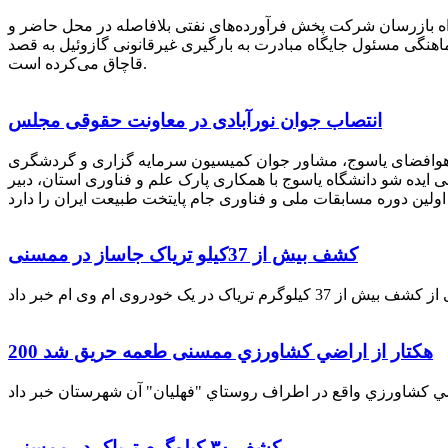
راه بازرسان شرکت پخش فرآورده‌های نفتی بلافاصله در محل حاضر و
انکر با هماهنگی مسئول جایگاه مبادرت به بارگیری غیرقانونی گازوئیل به قصد
قاچاق می‌کرده است.
انتصاب جوان نورآبادی در معاونت حقوقی مجلس
 هوافضای یاسوج، مشاور جوان کمیسیون سرمایه گزاری و گردشگری
 ایده شو دانشگاه یاسوج با همکاری پارک علم و فناوری استان، دبیر
کشف بیش از 37کیلو تریاک جاساز در ممسنی
200 هكتار از اراضي كشاورزي ممسنی طعمه حریق شد
کشف ۳۰ کیلوگرم تریاک در ممسنی