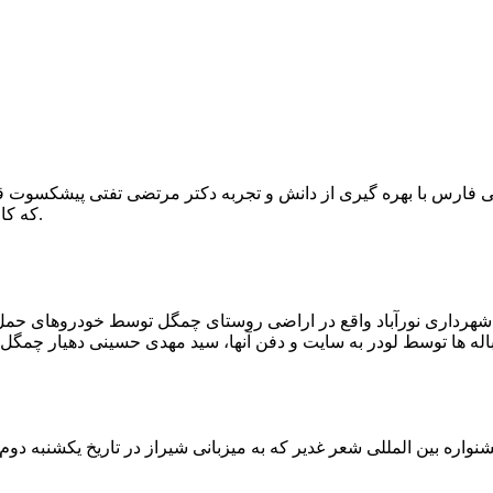
که کار احیا با حفر یک چاه ۲ متری و یک راهرو افقی ۲ متری صورت گرفت.
ه شهرداری نورآباد واقع در اراضی روستای چمگل توسط خودروهای حمل 
اره بین المللی شعر غدیر که به میزبانی شیراز در تاریخ یکشنبه دوم