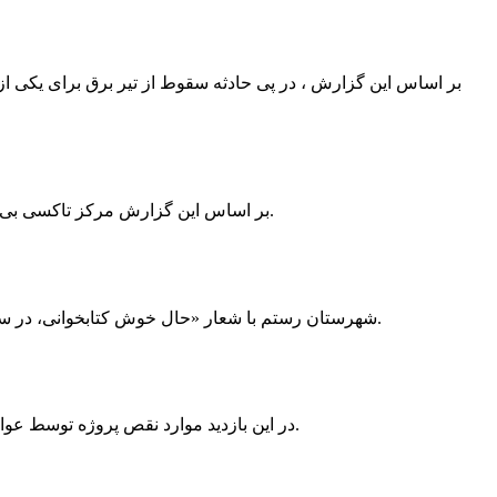
بر اساس این گزارش ، در پی حادثه سقوط از تیر برق برای یکی از
بر اساس این گزارش مرکز تاکسی بی سیم ممسنی به دلیل نداشتن پروانه ی کسب به استناد ماده ی ۲۷ و ۲۸ قانون نظام صنفی با دستور مقام قضایی تا اطلاع ثانوی پلمپ گردید.
شهرستان رستم با شعار «حال خوش کتابخوانی، در سرزمین زرد طلایی رستم» و هماهنگی و همکاری همه دستگاه های فرهنگی و مردم آمادگی خود را برای نامزدی پایخت کتاب ایران اعلام کرد.
در این بازدید موارد نقص پروژه توسط عوامل فنی مشخص و جهت رفع نقص برای رسیدن به مرحله تجهیز کتابخانه به مهران ضرغامی واگذار گردید که در اسرع وقت کار تحویل گردد.