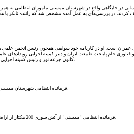
 رسانی در جایگاهی واقع در شهرستان ممسنی ماموران انتظامی به هم
وئیل حمل می‌کرد، توقیف کردند. در بررسی‌های به عمل آمده مشخص شد که راننده ت
ی عمران است. او در کارنامه خود سوابقی همچون رئیس انجمن علمی
ناوری جام پایتخت طبیعت ایران و دبیر کمیته اجرایی رویدادهای علمی
کانون جرعه نور و رئیس کمیته اجرایی اولین دوره مسابقات ملی و فناوری جام پایتخت طبیعت ایران را دارد.
فرمانده انتظامی شهرستان ممسنی از کشف بیش از 37 کیلوگرم تریاک در یک خودروی ام وی ام خبر داد.
فرمانده انتظامي "ممسني" از آتش سوزي 200 هكتار از اراضي كشاورزي واقع در اطراف روستاي "فهلیان" آن شهرستان خبر داد.