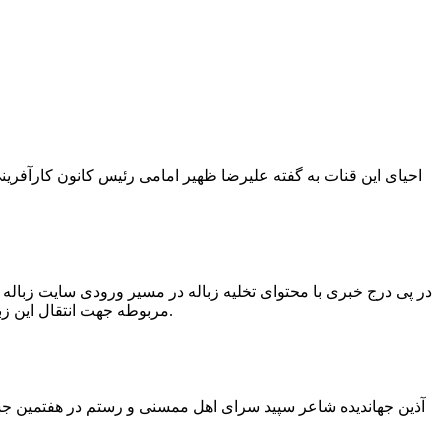
در پی درج خبری با محتوای تخلیه زباله در مسیر ورودی سایت زبال
مربوطه جهت انتقال این زباله ها توسط لودر به سایت و دفن آنها، سید مهدی حسینی دهیار چمگل با ارسال تصاویری خبر از جمع آوری این زباله ها توسط شهرداری داد.
آذین جهاندیده شاعر سپید سرای اهل ممسنی و رستم در هفتمین جشنو