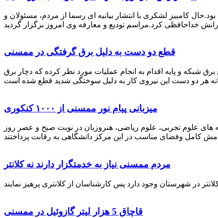
رستان ممسنی بود.حال کامبیز لشکری با انتشار بیانیه ای رسما از مردم، مسئولان و
قطع دو دست به دلیل برق گرفتگی در ممسنی
 برق شبکه و پایه اقدام به انجام عملیات مورد نظر کرده که دچار برق
میزبانی پیام نور ممسنی از ۱۰۰۰ کنکوری
 خصوص برگزاری کنکور سراسری اظهار داشت: 1000 نفر از داوطلبان در رشته های علوم تجربی، علوم ریاضی، هنروزبان در نوبت صبح و عصر روز
مردم ممسنی نیاز به خدمتگزار دارند نه کلانتر
قاچاق 5 هزار لیتر گازوئیل در ممسنی