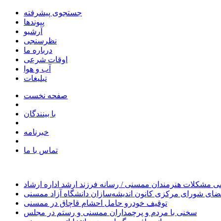
جستجوی پیشرفته
پیوندها
آرشیو
نظرسنجی
درباره ما
اوقات شرعی
آب و هوا
تبلیغات
صفحه نخست
با بینندگان
خبرنامه
تماس با ما
 مشکلات هنرمندان ممسنی / رسانه فرزند ارشد اداره ارشاد
ای شورای مرکزی کانون اندیشه‌سازان دانشگاه آزاد ممسنی
توقیف خودرو حامل احشام قاچاق در ممسنی
سخنی با مردم و پرچمداران ممسنی و رستم در مجلس