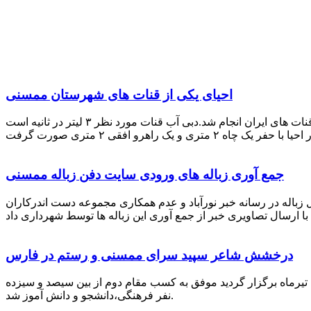
احیای یکی از قنات های شهرستان ممسنی
احیای این قنات به گفته علیرضا ظهیر امامی رئیس کانون کارآفرینی فارس با بهره گیری از دانش و تجربه دکتر مرتضی تفتی پیشکسوت قنات های ایران انجام شد.دبی آب قنات مورد نظر ۳ لیتر در ثانیه است
جمع آوری زباله های ورودی سایت دفن زباله ممسنی
زباله در رسانه خبر نورآباد و عدم همکاری مجموعه دست اندرکاران
درخشش شاعر سپید سرای ممسنی و رستم در فارس
 تیرماه برگزار گردید موفق به کسب مقام دوم از بین سیصد و سیزده
نفر فرهنگی،دانشجو و دانش آموز شد.