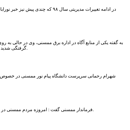
در ادامه تغییرات مدیریتی سال ۹۸ 
به گفته یکی از منابع آگاه در اداره برق ممسنی، وی در حالی به روی
گرفتگی شدید شد و جهت درمان به شیراز انتقال یافت.به گفته این منبع آگاه ؛ متاسفانه هر دو دست این نیروی کار به دلیل سوختگی شدید قطع شده است.
فرماندار ممسنی گفت : امروزه مردم ممسنی در ادارات شهرستان نیاز به کارشناس و خدمتگزار دارند و به اندازه کافی کلانتر در شهرستان وجود دارد پس کارشناسان از کلانتری پرهیز نمایند.