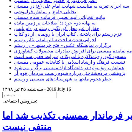
انصرافی دیگر از حضور انتخاباتی در ممسنی
سه اجرای تعزیه به مناسبت شهادت امام علی (ع) در ممسنی
تحلیلی جامع بر نمایش فراموشی
بیانیه انتخاباتی امید نصیبی فرمانده سپاه ممسنی
به بهانه دوم خرداد؛ اصلاحات بر زمین مانده
حفاران غیرمجاز کورنگون رستم در دام پلیس
عزم رستم برای پایتختی کتاب ایران با رونمایی از دو کتاب
اجرایی شدن ساخت سالن آمفی تئاتر رستم
برگزاری نمایشگاه عکس « فتح خرمشهر» در رستم
امه نماینده ممسنی برای افزایش صادرات محصولات کشاورزی
مسعود گودرزی:مذاکره با آمریکا در شرایط فعلی سم است
نشست فرهنگ و ارشاد اسلامی با کتابخانه عمومی ممسنی
همایش رونق تولید در دانشگاه آزاد ممسنی برگزار می‌شود
پژوهشی مردم‌شناختی درباره شیوه زیست مردمان قوم لُر
خطر هجوم ملخها به شهرستان‌های ممسنی و رستم
2019 July 16
سه‌شنبه ۲۵ تير ۱۳۹۸ -
سرویس اجتماعی:
یر فرماندار ممسنی تکذیب شد اما
منتفی نیست