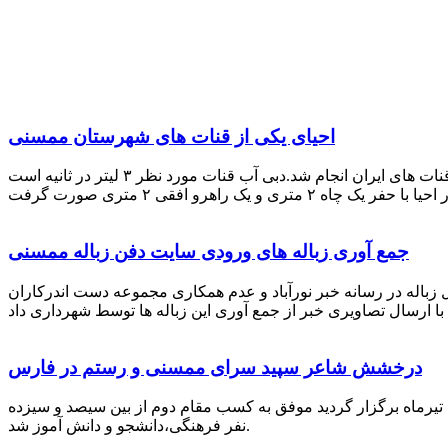
احیای یکی از قنات های شهرستان ممسنی
احیای این قنات به گفته علیرضا ظهیر امامی رئیس کانون کارآفرینی فارس با بهره گیری از دانش و تجربه دکتر مرتضی تفتی پیشکسوت قنات های ایران انجام شد.دبی آب قنات مورد نظر ۳ لیتر در ثانیه است
جمع آوری زباله های ورودی سایت دفن زباله ممسنی
زباله در رسانه خبر نورآباد و عدم همکاری مجموعه دست اندرکاران
درخشش شاعر سپید سرای ممسنی و رستم در فارس
 تیرماه برگزار گردید موفق به کسب مقام دوم از بین سیصد و سیزده
نفر فرهنگی،دانشجو و دانش آموز شد.