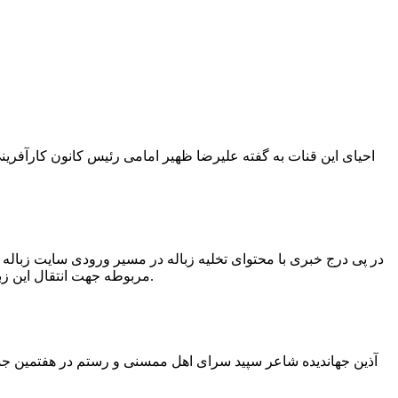
در پی درج خبری با محتوای تخلیه زباله در مسیر ورودی سایت زبال
مربوطه جهت انتقال این زباله ها توسط لودر به سایت و دفن آنها، سید مهدی حسینی دهیار چمگل با ارسال تصاویری خبر از جمع آوری این زباله ها توسط شهرداری داد.
آذین جهاندیده شاعر سپید سرای اهل ممسنی و رستم در هفتمین جشنو