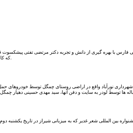
که کار احیا با حفر یک چاه ۲ متری و یک راهرو افقی ۲ متری صورت گرفت.
ه شهرداری نورآباد واقع در اراضی روستای چمگل توسط خودروهای حمل 
اره بین المللی شعر غدیر که به میزبانی شیراز در تاریخ یکشنبه دوم