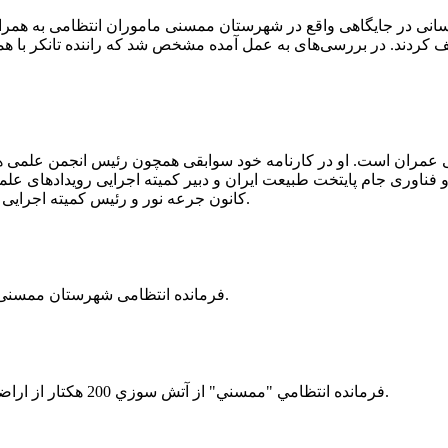
 رسانی در جایگاهی واقع در شهرستان ممسنی ماموران انتظامی به هم
وئیل حمل می‌کرد، توقیف کردند. در بررسی‌های به عمل آمده مشخص شد که راننده ت
ی عمران است. او در کارنامه خود سوابقی همچون رئیس انجمن علمی
ناوری جام پایتخت طبیعت ایران و دبیر کمیته اجرایی رویدادهای علمی
کانون جرعه نور و رئیس کمیته اجرایی اولین دوره مسابقات ملی و فناوری جام پایتخت طبیعت ایران را دارد.
فرمانده انتظامی شهرستان ممسنی از کشف بیش از 37 کیلوگرم تریاک در یک خودروی ام وی ام خبر داد.
فرمانده انتظامي "ممسني" از آتش سوزي 200 هكتار از اراضي كشاورزي واقع در اطراف روستاي "فهلیان" آن شهرستان خبر داد.