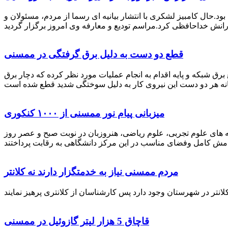
رستان ممسنی بود.حال کامبیز لشکری با انتشار بیانیه ای رسما از مردم، مسئولان و
قطع دو دست به دلیل برق گرفتگی در ممسنی
 برق شبکه و پایه اقدام به انجام عملیات مورد نظر کرده که دچار برق
میزبانی پیام نور ممسنی از ۱۰۰۰ کنکوری
 خصوص برگزاری کنکور سراسری اظهار داشت: 1000 نفر از داوطلبان در رشته های علوم تجربی، علوم ریاضی، هنروزبان در نوبت صبح و عصر روز
مردم ممسنی نیاز به خدمتگزار دارند نه کلانتر
قاچاق 5 هزار لیتر گازوئیل در ممسنی