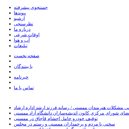
جستجوی پیشرفته
پیوندها
آرشیو
نظرسنجی
درباره ما
اوقات شرعی
آب و هوا
تبلیغات
صفحه نخست
با بینندگان
خبرنامه
تماس با ما
 مشکلات هنرمندان ممسنی / رسانه فرزند ارشد اداره ارشاد
ای شورای مرکزی کانون اندیشه‌سازان دانشگاه آزاد ممسنی
توقیف خودرو حامل احشام قاچاق در ممسنی
سخنی با مردم و پرچمداران ممسنی و رستم در مجلس