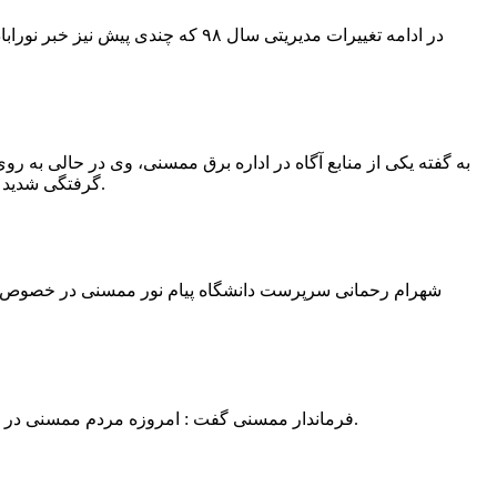
در ادامه تغییرات مدیریتی سال ۹۸ 
به گفته یکی از منابع آگاه در اداره برق ممسنی، وی در حالی به روی
گرفتگی شدید شد و جهت درمان به شیراز انتقال یافت.به گفته این منبع آگاه ؛ متاسفانه هر دو دست این نیروی کار به دلیل سوختگی شدید قطع شده است.
فرماندار ممسنی گفت : امروزه مردم ممسنی در ادارات شهرستان نیاز به کارشناس و خدمتگزار دارند و به اندازه کافی کلانتر در شهرستان وجود دارد پس کارشناسان از کلانتری پرهیز نمایند.