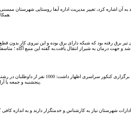
که چندی پیش نیز خبر نوراباد به آن اشاره کرد، تغییر مدیریت اداره آبفا روستایی شه
همکارانش خداحافظی کرد.مراسم تودیع و معارفه وی امروز برگزار گردید.
 تیر برق رفته بود که شبکه دارای برق بوده و این نیروی کار بدون قطع
شهرام رحمانی سرپرست دانشگاه پیام نور ممسنی در
پنجشنبه و جمعه با آرامش کامل وفضای مناسب در این مرکز دانشگاهی به رقابت پرداختند.