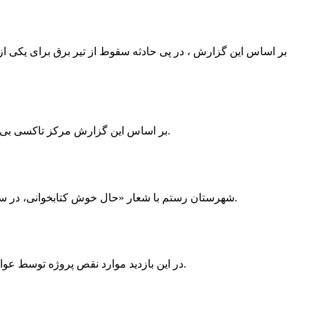
بر اساس این گزارش ، در پی حادثه سقوط از تیر برق برای یکی از
بر اساس این گزارش مرکز تاکسی بی سیم ممسنی به دلیل نداشتن پروانه ی کسب به استناد ماده ی ۲۷ و ۲۸ قانون نظام صنفی با دستور مقام قضایی تا اطلاع ثانوی پلمپ گردید.
شهرستان رستم با شعار «حال خوش کتابخوانی، در سرزمین زرد طلایی رستم» و هماهنگی و همکاری همه دستگاه های فرهنگی و مردم آمادگی خود را برای نامزدی پایخت کتاب ایران اعلام کرد.
در این بازدید موارد نقص پروژه توسط عوامل فنی مشخص و جهت رفع نقص برای رسیدن به مرحله تجهیز کتابخانه به مهران ضرغامی واگذار گردید که در اسرع وقت کار تحویل گردد.