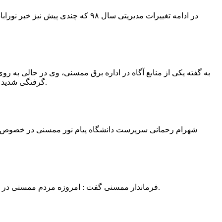
در ادامه تغییرات مدیریتی سال ۹۸ 
به گفته یکی از منابع آگاه در اداره برق ممسنی، وی در حالی به روی
گرفتگی شدید شد و جهت درمان به شیراز انتقال یافت.به گفته این منبع آگاه ؛ متاسفانه هر دو دست این نیروی کار به دلیل سوختگی شدید قطع شده است.
فرماندار ممسنی گفت : امروزه مردم ممسنی در ادارات شهرستان نیاز به کارشناس و خدمتگزار دارند و به اندازه کافی کلانتر در شهرستان وجود دارد پس کارشناسان از کلانتری پرهیز نمایند.