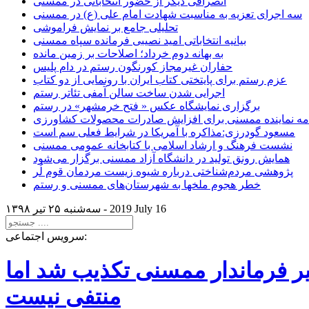
انصرافی دیگر از حضور انتخاباتی در ممسنی
سه اجرای تعزیه به مناسبت شهادت امام علی (ع) در ممسنی
تحلیلی جامع بر نمایش فراموشی
بیانیه انتخاباتی امید نصیبی فرمانده سپاه ممسنی
به بهانه دوم خرداد؛ اصلاحات بر زمین مانده
حفاران غیرمجاز کورنگون رستم در دام پلیس
عزم رستم برای پایتختی کتاب ایران با رونمایی از دو کتاب
اجرایی شدن ساخت سالن آمفی تئاتر رستم
برگزاری نمایشگاه عکس « فتح خرمشهر» در رستم
امه نماینده ممسنی برای افزایش صادرات محصولات کشاورزی
مسعود گودرزی:مذاکره با آمریکا در شرایط فعلی سم است
نشست فرهنگ و ارشاد اسلامی با کتابخانه عمومی ممسنی
همایش رونق تولید در دانشگاه آزاد ممسنی برگزار می‌شود
پژوهشی مردم‌شناختی درباره شیوه زیست مردمان قوم لُر
خطر هجوم ملخها به شهرستان‌های ممسنی و رستم
2019 July 16
سه‌شنبه ۲۵ تير ۱۳۹۸ -
سرویس اجتماعی:
یر فرماندار ممسنی تکذیب شد اما
منتفی نیست