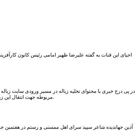
در پی درج خبری با محتوای تخلیه زباله در مسیر ورودی سایت زبال
مربوطه جهت انتقال این زباله ها توسط لودر به سایت و دفن آنها، سید مهدی حسینی دهیار چمگل با ارسال تصاویری خبر از جمع آوری این زباله ها توسط شهرداری داد.
آذین جهاندیده شاعر سپید سرای اهل ممسنی و رستم در هفتمین جشنو