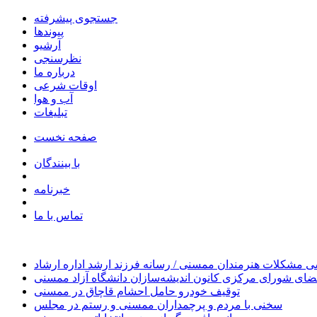
جستجوی پیشرفته
پیوندها
آرشیو
نظرسنجی
درباره ما
اوقات شرعی
آب و هوا
تبلیغات
صفحه نخست
با بینندگان
خبرنامه
تماس با ما
 مشکلات هنرمندان ممسنی / رسانه فرزند ارشد اداره ارشاد
ای شورای مرکزی کانون اندیشه‌سازان دانشگاه آزاد ممسنی
توقیف خودرو حامل احشام قاچاق در ممسنی
سخنی با مردم و پرچمداران ممسنی و رستم در مجلس