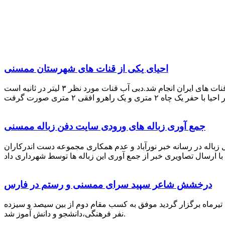
احیای یکی از قنات های شهرستان ممسنی
احیای این قنات به گفته علیرضا ظهیر امامی رئیس کانون کارآفرینی فارس با بهره گیری از دانش و تجربه دکتر مرتضی تفتی پیشکسوت قنات های ایران انجام شد.دبی آب قنات مورد نظر ۳ لیتر در ثانیه است
جمع آوری زباله های ورودی سایت دفن زباله ممسنی
زباله در رسانه خبر نورآباد و عدم همکاری مجموعه دست اندرکاران
درخشش شاعر سپید سرای ممسنی و رستم در فارس
 تیرماه برگزار گردید موفق به کسب مقام دوم از بین سیصد و سیزده
نفر فرهنگی،دانشجو و دانش آموز شد.