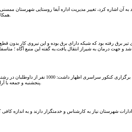
که چندی پیش نیز خبر نوراباد به آن اشاره کرد، تغییر مدیریت اداره آبفا روستایی شه
همکارانش خداحافظی کرد.مراسم تودیع و معارفه وی امروز برگزار گردید.
 تیر برق رفته بود که شبکه دارای برق بوده و این نیروی کار بدون قطع
شهرام رحمانی سرپرست دانشگاه پیام نور ممسنی در
پنجشنبه و جمعه با آرامش کامل وفضای مناسب در این مرکز دانشگاهی به رقابت پرداختند.