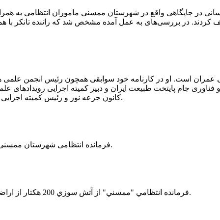
 رسانی در جایگاهی واقع در شهرستان ممسنی ماموران انتظامی به هم
وئیل حمل می‌کرد، توقیف کردند. در بررسی‌های به عمل آمده مشخص شد که راننده ت
ی عمران است. او در کارنامه خود سوابقی همچون رئیس انجمن علمی
ناوری جام پایتخت طبیعت ایران و دبیر کمیته اجرایی رویدادهای علمی
کانون جرعه نور و رئیس کمیته اجرایی اولین دوره مسابقات ملی و فناوری جام پایتخت طبیعت ایران را دارد.
فرمانده انتظامی شهرستان ممسنی از کشف بیش از 37 کیلوگرم تریاک در یک خودروی ام وی ام خبر داد.
فرمانده انتظامي "ممسني" از آتش سوزي 200 هكتار از اراضي كشاورزي واقع در اطراف روستاي "فهلیان" آن شهرستان خبر داد.