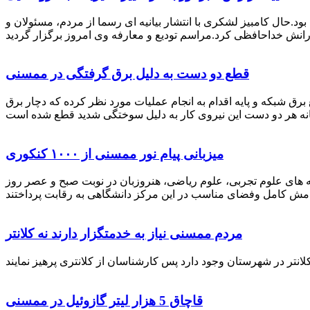
رستان ممسنی بود.حال کامبیز لشکری با انتشار بیانیه ای رسما از مردم، مسئولان و
قطع دو دست به دلیل برق گرفتگی در ممسنی
 برق شبکه و پایه اقدام به انجام عملیات مورد نظر کرده که دچار برق
میزبانی پیام نور ممسنی از ۱۰۰۰ کنکوری
 خصوص برگزاری کنکور سراسری اظهار داشت: 1000 نفر از داوطلبان در رشته های علوم تجربی، علوم ریاضی، هنروزبان در نوبت صبح و عصر روز
مردم ممسنی نیاز به خدمتگزار دارند نه کلانتر
قاچاق 5 هزار لیتر گازوئیل در ممسنی