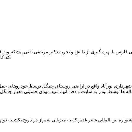
که کار احیا با حفر یک چاه ۲ متری و یک راهرو افقی ۲ متری صورت گرفت.
ه شهرداری نورآباد واقع در اراضی روستای چمگل توسط خودروهای حمل 
اره بین المللی شعر غدیر که به میزبانی شیراز در تاریخ یکشنبه دوم