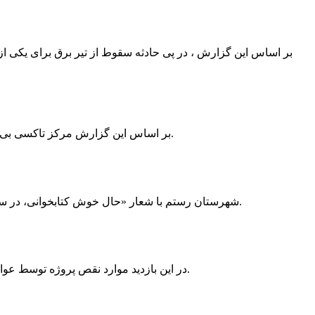
بر اساس این گزارش ، در پی حادثه سقوط از تیر برق برای یکی از
بر اساس این گزارش مرکز تاکسی بی سیم ممسنی به دلیل نداشتن پروانه ی کسب به استناد ماده ی ۲۷ و ۲۸ قانون نظام صنفی با دستور مقام قضایی تا اطلاع ثانوی پلمپ گردید.
شهرستان رستم با شعار «حال خوش کتابخوانی، در سرزمین زرد طلایی رستم» و هماهنگی و همکاری همه دستگاه های فرهنگی و مردم آمادگی خود را برای نامزدی پایخت کتاب ایران اعلام کرد.
در این بازدید موارد نقص پروژه توسط عوامل فنی مشخص و جهت رفع نقص برای رسیدن به مرحله تجهیز کتابخانه به مهران ضرغامی واگذار گردید که در اسرع وقت کار تحویل گردد.