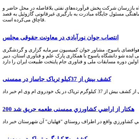
راه بازرسان شرکت پخش فرآورده‌های نفتی بلافاصله در محل حاضر و
انکر با هماهنگی مسئول جایگاه مبادرت به بارگیری غیرقانونی گازوئیل به قصد
قاچاق می‌کرده است.
انتصاب جوان نورآبادی در معاونت حقوقی مجلس
 هوافضای یاسوج، مشاور جوان کمیسیون سرمایه گزاری و گردشگری
 ایده شو دانشگاه یاسوج با همکاری پارک علم و فناوری استان، دبیر
کشف بیش از 37کیلو تریاک جاساز در ممسنی
200 هكتار از اراضي كشاورزي ممسنی طعمه حریق شد
کشف ۳۰ کیلوگرم تریاک در ممسنی