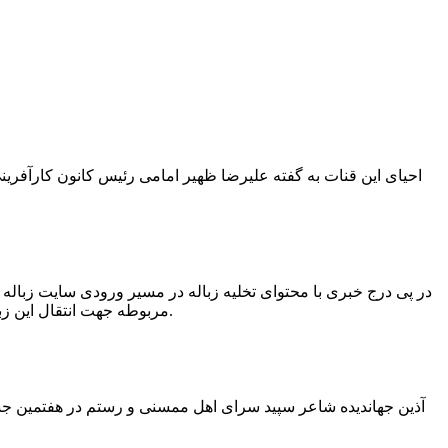
در پی درج خبری با محتوای تخلیه زباله در مسیر ورودی سایت زبال
مربوطه جهت انتقال این زباله ها توسط لودر به سایت و دفن آنها، سید مهدی حسینی دهیار چمگل با ارسال تصاویری خبر از جمع آوری این زباله ها توسط شهرداری داد.
آذین جهاندیده شاعر سپید سرای اهل ممسنی و رستم در هفتمین جشنو