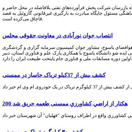
راه بازرسان شرکت پخش فرآورده‌های نفتی بلافاصله در محل حاضر و
انکر با هماهنگی مسئول جایگاه مبادرت به بارگیری غیرقانونی گازوئیل به قصد
قاچاق می‌کرده است.
انتصاب جوان نورآبادی در معاونت حقوقی مجلس
 هوافضای یاسوج، مشاور جوان کمیسیون سرمایه گزاری و گردشگری
 ایده شو دانشگاه یاسوج با همکاری پارک علم و فناوری استان، دبیر
کشف بیش از 37کیلو تریاک جاساز در ممسنی
200 هكتار از اراضي كشاورزي ممسنی طعمه حریق شد
کشف ۳۰ کیلوگرم تریاک در ممسنی