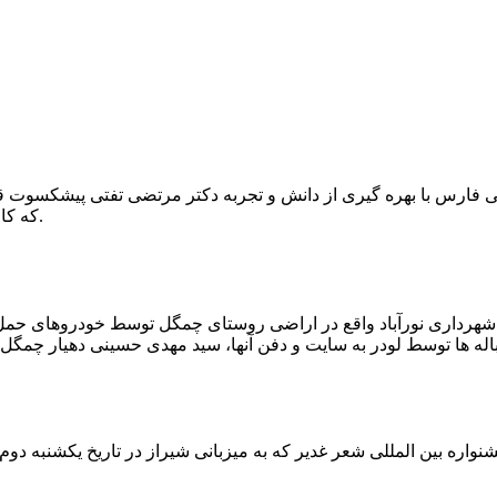
که کار احیا با حفر یک چاه ۲ متری و یک راهرو افقی ۲ متری صورت گرفت.
ه شهرداری نورآباد واقع در اراضی روستای چمگل توسط خودروهای حمل 
اره بین المللی شعر غدیر که به میزبانی شیراز در تاریخ یکشنبه دوم