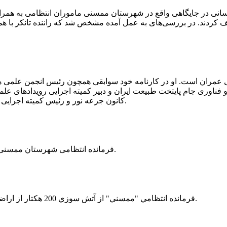
 رسانی در جایگاهی واقع در شهرستان ممسنی ماموران انتظامی به هم
وئیل حمل می‌کرد، توقیف کردند. در بررسی‌های به عمل آمده مشخص شد که راننده ت
ی عمران است. او در کارنامه خود سوابقی همچون رئیس انجمن علمی
ناوری جام پایتخت طبیعت ایران و دبیر کمیته اجرایی رویدادهای علمی
کانون جرعه نور و رئیس کمیته اجرایی اولین دوره مسابقات ملی و فناوری جام پایتخت طبیعت ایران را دارد.
فرمانده انتظامی شهرستان ممسنی از کشف بیش از 37 کیلوگرم تریاک در یک خودروی ام وی ام خبر داد.
فرمانده انتظامي "ممسني" از آتش سوزي 200 هكتار از اراضي كشاورزي واقع در اطراف روستاي "فهلیان" آن شهرستان خبر داد.