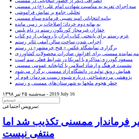
انصرافی دیگر از حضور انتخاباتی در ممسنی
سه اجرای تعزیه به مناسبت شهادت امام علی (ع) در ممسنی
تحلیلی جامع بر نمایش فراموشی
بیانیه انتخاباتی امید نصیبی فرمانده سپاه ممسنی
به بهانه دوم خرداد؛ اصلاحات بر زمین مانده
حفاران غیرمجاز کورنگون رستم در دام پلیس
عزم رستم برای پایتختی کتاب ایران با رونمایی از دو کتاب
اجرایی شدن ساخت سالن آمفی تئاتر رستم
برگزاری نمایشگاه عکس « فتح خرمشهر» در رستم
امه نماینده ممسنی برای افزایش صادرات محصولات کشاورزی
مسعود گودرزی:مذاکره با آمریکا در شرایط فعلی سم است
نشست فرهنگ و ارشاد اسلامی با کتابخانه عمومی ممسنی
همایش رونق تولید در دانشگاه آزاد ممسنی برگزار می‌شود
پژوهشی مردم‌شناختی درباره شیوه زیست مردمان قوم لُر
خطر هجوم ملخها به شهرستان‌های ممسنی و رستم
2019 July 16
سه‌شنبه ۲۵ تير ۱۳۹۸ -
سرویس اجتماعی:
یر فرماندار ممسنی تکذیب شد اما
منتفی نیست