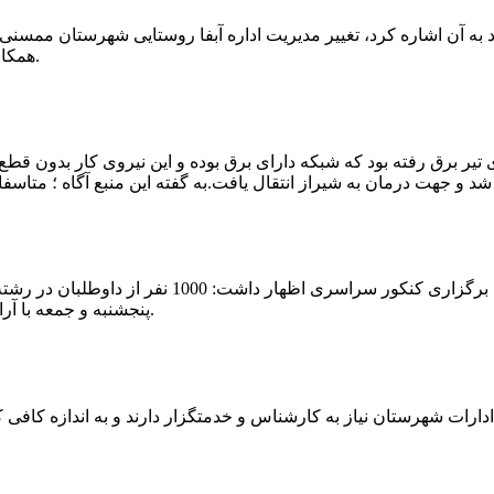
که چندی پیش نیز خبر نوراباد به آن اشاره کرد، تغییر مدیریت اداره آبفا روستایی شه
همکارانش خداحافظی کرد.مراسم تودیع و معارفه وی امروز برگزار گردید.
 تیر برق رفته بود که شبکه دارای برق بوده و این نیروی کار بدون قطع
شهرام رحمانی سرپرست دانشگاه پیام نور ممسنی در
پنجشنبه و جمعه با آرامش کامل وفضای مناسب در این مرکز دانشگاهی به رقابت پرداختند.