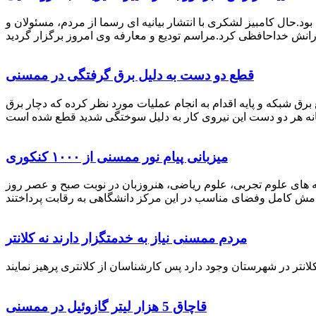
رستان ممسنی بود.حال کامبیز لشکری با انتشار بیانیه ای رسما از مردم، مسئولان و
قطع دو دست به دلیل برق گرفتگی در ممسنی
 برق شبکه و پایه اقدام به انجام عملیات مورد نظر کرده که دچار برق
میزبانی پیام نور ممسنی از ۱۰۰۰ کنکوری
 خصوص برگزاری کنکور سراسری اظهار داشت: 1000 نفر از داوطلبان در رشته های علوم تجربی، علوم ریاضی، هنروزبان در نوبت صبح و عصر روز
مردم ممسنی نیاز به خدمتگزار دارند نه کلانتر
قاچاق 5 هزار لیتر گازوئیل در ممسنی