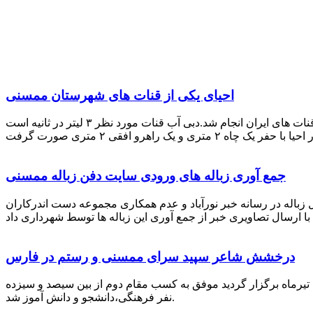
احیای یکی از قنات های شهرستان ممسنی
احیای این قنات به گفته علیرضا ظهیر امامی رئیس کانون کارآفرینی فارس با بهره گیری از دانش و تجربه دکتر مرتضی تفتی پیشکسوت قنات های ایران انجام شد.دبی آب قنات مورد نظر ۳ لیتر در ثانیه است
جمع آوری زباله های ورودی سایت دفن زباله ممسنی
زباله در رسانه خبر نورآباد و عدم همکاری مجموعه دست اندرکاران
درخشش شاعر سپید سرای ممسنی و رستم در فارس
 تیرماه برگزار گردید موفق به کسب مقام دوم از بین سیصد و سیزده
نفر فرهنگی،دانشجو و دانش آموز شد.