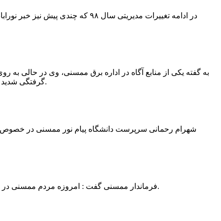
در ادامه تغییرات مدیریتی سال ۹۸ 
به گفته یکی از منابع آگاه در اداره برق ممسنی، وی در حالی به روی
گرفتگی شدید شد و جهت درمان به شیراز انتقال یافت.به گفته این منبع آگاه ؛ متاسفانه هر دو دست این نیروی کار به دلیل سوختگی شدید قطع شده است.
فرماندار ممسنی گفت : امروزه مردم ممسنی در ادارات شهرستان نیاز به کارشناس و خدمتگزار دارند و به اندازه کافی کلانتر در شهرستان وجود دارد پس کارشناسان از کلانتری پرهیز نمایند.