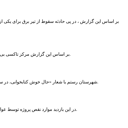
بر اساس این گزارش ، در پی حادثه سقوط از تیر برق برای یکی از
بر اساس این گزارش مرکز تاکسی بی سیم ممسنی به دلیل نداشتن پروانه ی کسب به استناد ماده ی ۲۷ و ۲۸ قانون نظام صنفی با دستور مقام قضایی تا اطلاع ثانوی پلمپ گردید.
شهرستان رستم با شعار «حال خوش کتابخوانی، در سرزمین زرد طلایی رستم» و هماهنگی و همکاری همه دستگاه های فرهنگی و مردم آمادگی خود را برای نامزدی پایخت کتاب ایران اعلام کرد.
در این بازدید موارد نقص پروژه توسط عوامل فنی مشخص و جهت رفع نقص برای رسیدن به مرحله تجهیز کتابخانه به مهران ضرغامی واگذار گردید که در اسرع وقت کار تحویل گردد.